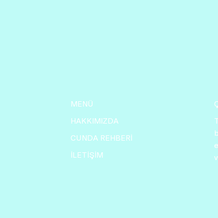
MENÜ
T
HAKKIMIZDA
b
CUNDA REHBERİ
e
İLETİŞİM
v