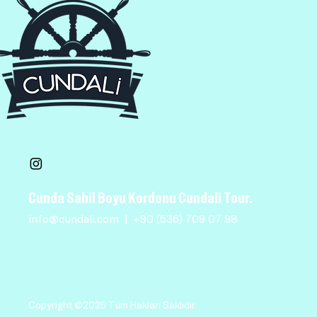
Cunda Sahil Boyu Kordonu Cundali Tour.
info@cundali.com
|
+90 (536) 709 07 98
Copyright ©2025 Tüm Hakları Saklıdır.