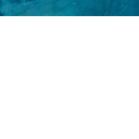
nmaktadır.
üzel koyunda